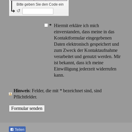
Bitte geben Sie den Code ein
↺
*
Hiermit erkläre ich mich
einverstanden, dass meine in das
Kontaktformular eingegebenen
Daten elektronisch gespeichert und
zum Zweck der Kontaktaufnahme
verarbeitet und genutzt werden. Mir
ist bekannt, dass ich meine
Einwilligung jederzeit widerrufen
kann.
Hinweis
: Felder, die mit
*
bezeichnet sind, sind
Pflichtfelder.
Teilen